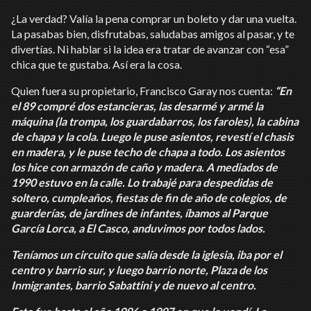
¿La verdad? Valía la pena comprar un boleto y dar una vuelta.
La pasabas bien, disfrutabas, saludabas amigos al pasar, y te
divertías. Ni hablar si la idea era tratar de avanzar con “esa”
chica que te gustaba. Así era la cosa.
Quien fuera su propietario, Francisco Garay nos cuenta:
“En
el 89 compré dos estancieras, las desarmé y armé la
máquina (la trompa, los guardabarros, los faroles), la cabina
de chapa y la cola. Luego le puse asientos, revestí el chasis
en madera, y le puse techo de chapa a todo. Los asientos
los hice con armazón de caño y madera. A mediados de
1990 estuvo en la calle. Lo trabajé para despedidas de
soltero, cumpleaños, fiestas de fin de año de colegios, de
guarderías, de jardines de infantes, íbamos al Parque
García Lorca, a El Casco, anduvimos por todos lados.
Teníamos un circuito que salía desde la iglesia, iba por el
centro y barrio sur, y luego barrio norte, Plaza de los
Inmigrantes, barrio Sabattini y de nuevo al centro.