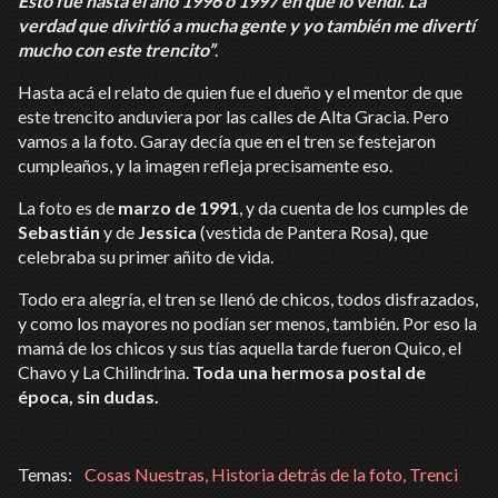
Esto fue hasta el año 1996 o 1997 en que lo vendí. La
verdad que divirtió a mucha gente y yo también me divertí
mucho con este trencito”
.
Hasta acá el relato de quien fue el dueño y el mentor de que
este trencito anduviera por las calles de Alta Gracia. Pero
vamos a la foto. Garay decía que en el tren se festejaron
cumpleaños, y la imagen refleja precisamente eso.
La foto es de
marzo de 1991
, y da cuenta de los cumples de
Sebastián
y de
Jessica
(vestida de Pantera Rosa), que
celebraba su primer añito de vida.
Todo era alegría, el tren se llenó de chicos, todos disfrazados,
y como los mayores no podían ser menos, también. Por eso la
mamá de los chicos y sus tías aquella tarde fueron Quico, el
Chavo y La Chilindrina.
Toda una hermosa postal de
época, sin dudas.
Cosas Nuestras, Historia detrás de la foto, Trenci